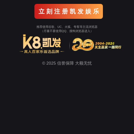
立 刻 注 册 凯 发 娱 乐
推荐使用谷歌、UC、火狐、夸客等主流浏览器
（尽量不要使用QQ、搜狗浏览器进入）
© 2025 信誉保障 大额无忧