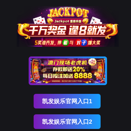
网站
最新研究
MG不朽情缘简介
产品中心
新闻中心
MG不朽情
最新研究
MG不朽情缘简介
产品中心
药品
橘红胶囊
丁溴东莨菪碱注射液