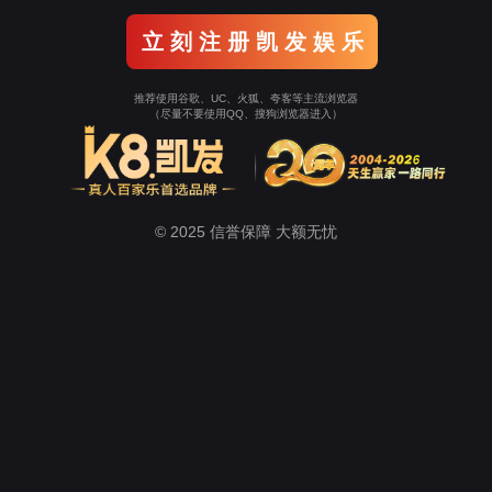
立 刻 注 册 凯 发 娱 乐
推荐使用谷歌、UC、火狐、夸客等主流浏览器
（尽量不要使用QQ、搜狗浏览器进入）
© 2025 信誉保障 大额无忧