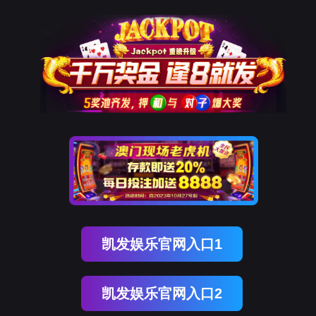
凯发娱乐官网入口1
凯发娱乐官网入口2