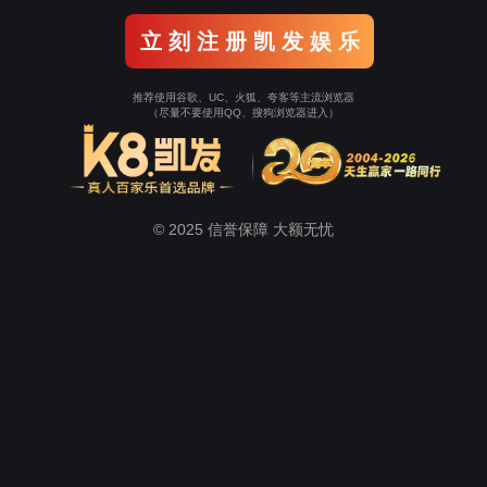
立 刻 注 册 凯 发 娱 乐
推荐使用谷歌、UC、火狐、夸客等主流浏览器
（尽量不要使用QQ、搜狗浏览器进入）
© 2025 信誉保障 大额无忧